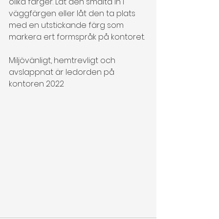
olika färger. Låt den smälta in i 
väggfärgen eller låt den ta plats 
med en utstickande färg som 
markera ert formspråk på kontoret.
Miljövänligt, hemtrevligt och 
avslappnat är ledorden på 
kontoren 2022